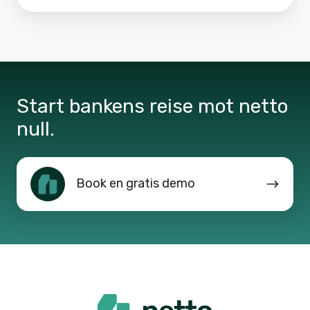
Start bankens reise mot netto
null.
Book
Book en gratis demo
en
gratis
demo