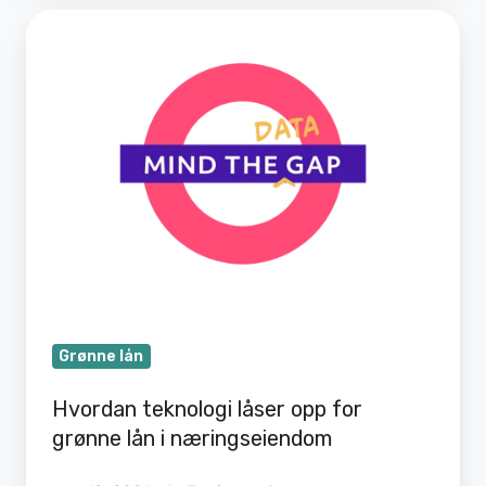
Hvordan
teknologi
låser
opp
for
grønne
lån
i
næringseiendom
Grønne lån
Hvordan teknologi låser opp for
grønne lån i næringseiendom