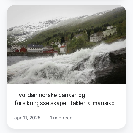
Hvordan
norske
banker
og
forsikringsselskaper
takler
klimarisiko
Hvordan norske banker og
forsikringsselskaper takler klimarisiko
apr 11, 2025
1 min read