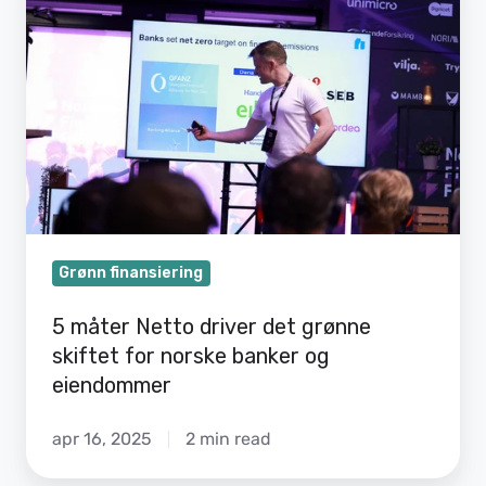
Netto
driver
det
grønne
skiftet
for
norske
banker
og
Grønn finansiering
eiendommer
5 måter Netto driver det grønne
skiftet for norske banker og
eiendommer
apr 16, 2025
2 min read